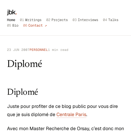
jbk
.
Home
01
Writings
02
Projects
03
Interviews
04
Talks
05
Bio
06
Contact ↗
23 JUN 2007
PERSONNEL
1 min read
Diplomé
Diplomé
Juste pour profiter de ce blog public pour vous dire
que je suis diplomé de
Centrale Paris
.
Avec mon Master Recherche de Orsay, c’est donc mon