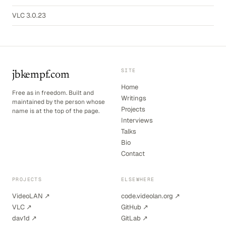
VLC 3.0.23
SITE
jbkempf.com
Home
Free as in freedom. Built and
Writings
maintained by the person whose
Projects
name is at the top of the page.
Interviews
Talks
Bio
Contact
PROJECTS
ELSEWHERE
VideoLAN ↗
code.videolan.org ↗
VLC ↗
GitHub ↗
dav1d ↗
GitLab ↗