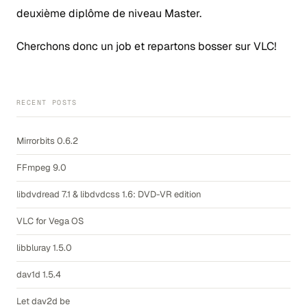
deuxième diplôme de niveau Master.
Cherchons donc un job et repartons bosser sur VLC!
RECENT POSTS
Mirrorbits 0.6.2
FFmpeg 9.0
libdvdread 7.1 & libdvdcss 1.6: DVD-VR edition
VLC for Vega OS
libbluray 1.5.0
dav1d 1.5.4
Let dav2d be